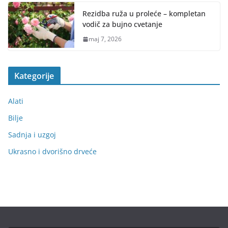
Rezidba ruža u proleće – kompletan
vodič za bujno cvetanje
maj 7, 2026
Kategorije
Alati
Bilje
Sadnja i uzgoj
Ukrasno i dvorišno drveće