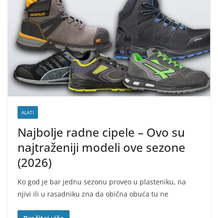
ALATI
Najbolje radne cipele – Ovo su
najtraženiji modeli ove sezone
(2026)
Ko god je bar jednu sezonu proveo u plasteniku, na
njivi ili u rasadniku zna da obična obuća tu ne