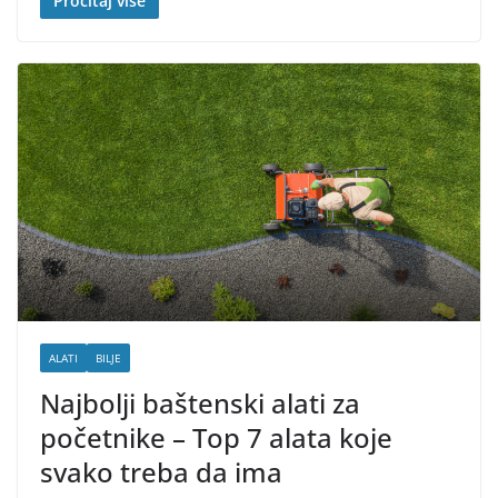
Pročitaj više
ALATI
BILJE
Najbolji baštenski alati za
početnike – Top 7 alata koje
svako treba da ima