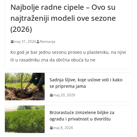
Najbolje radne cipele – Ovo su
najtraženiji modeli ove sezone
(2026)
maj 31, 2026
Nemanja
Ko god je bar jednu sezonu proveo u plasteniku, na njivi
ili u rasadniku zna da obična obuća tu ne
Sadnja šljive, koje uslove voli i kako
se priprema jama
maj 20, 2026
Brzorastuće zimzelene biljke za
ogradu i privatnost u dvorištu
maj 8, 2026